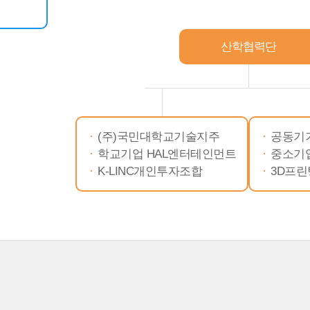
산학협력단
(주)국민대학교기술지주
공동기
학교기업 HAL엔터테인먼트
중소기
K-LINC개인투자조합
3D프