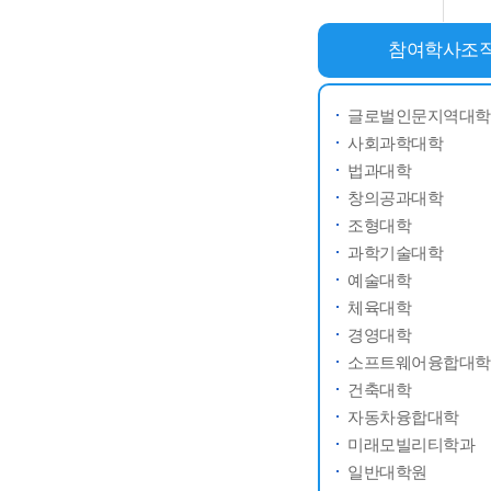
참여학사조
글로벌인문지역대학
사회과학대학
법과대학
창의공과대학
조형대학
과학기술대학
예술대학
체육대학
경영대학
소프트웨어융합대학
건축대학
자동차융합대학
미래모빌리티학과
일반대학원