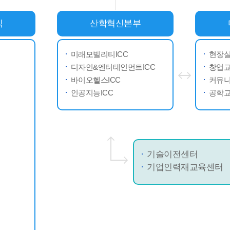
직
산학혁신본부
미래모빌리티ICC
현장
디자인&엔터테인먼트ICC
창업
바이오헬스ICC
커뮤
인공지능ICC
공학
기술이전센터
기업인력재교육센터