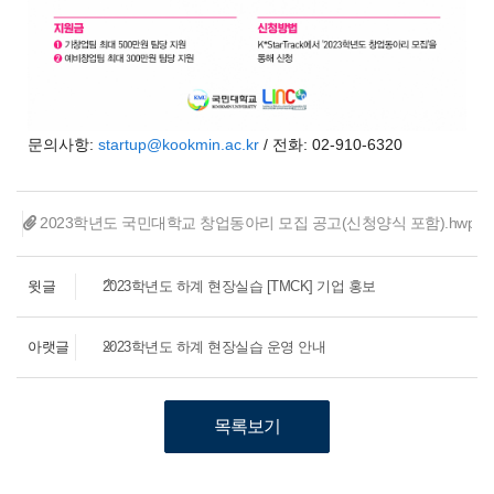
문의사항:
startup@kookmin.ac.kr
/ 전화: 02-910-6320
2023학년도 국민대학교 창업동아리 모집 공고(신청양식 포함).hwp
(
윗글
2023학년도 하계 현장실습 [TMCK] 기업 홍보
아랫글
2023학년도 하계 현장실습 운영 안내
목록보기