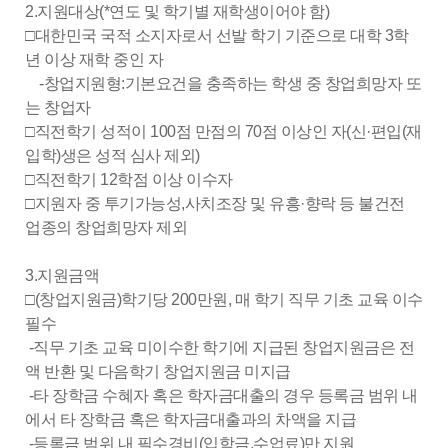
2.지원대상(*연도 및 학기별 재학생이어야 함)
□대한민국 국적 소지자로서 선발 학기 기준으로 대학 3학
년 이상 재학 중인 자
-창업지원형:기본요건을 충족하는 학생 중 창업희망자 또
는 창업자
□직전학기 성적이 100점 만점의 70점 이상인 자(신·편입(재
입학)생은 성적 심사 제외)
□직전학기 12학점 이상 이수자
□지원자 중 투기가능성,사치조장 및 유흥·향락 등 불건전
업종의 창업희망자 제외
3.지원금액
□(창업지원금)학기당 200만원, 매 학기 직무 기초 교육 이수
필수
-직무 기초 교육 미이수한 학기에 지급된 창업지원금은 전
액 반환 및 다음학기 창업지원금 미지급
-타 장학금 수혜자 혹은 학자금대출의 경우 등록금 범위 내
에서 타 장학금 혹은 학자금대출과의 차액을 지급
-등록금 범위 내 필수경비(입학금,수업료)만 지원