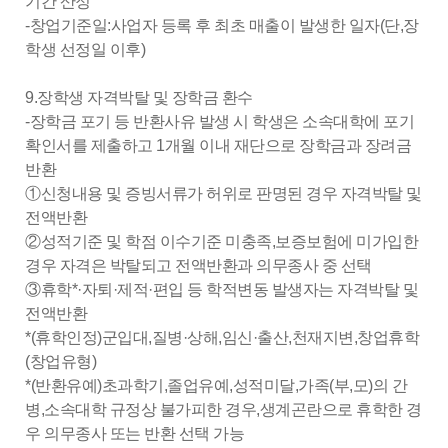
기간 산정
-창업기준일:사업자 등록 후 최초 매출이 발생한 일자(단,장
학생 선정일 이후)
9.장학생 자격박탈 및 장학금 환수
-장학금 포기 등 반환사유 발생 시 학생은 소속대학에 포기
확인서를 제출하고 1개월 이내 재단으로 장학금과 장려금
반환
①신청내용 및 증빙서류가 허위로 판명된 경우 자격박탈 및
전액반환
②성적기준 및 학점 이수기준 미충족,보증보험에 미가입한
경우 자격은 박탈되고 전액반환과 의무종사 중 선택
③휴학*·자퇴·제적·편입 등 학적변동 발생자는 자격박탈 및
전액반환
*(휴학인정)군입대,질병·상해,임신·출산,천재지변,창업휴학
(창업유형)
*(반환유예)초과학기,졸업유예,성적미달,가족(부,모)의 간
병,소속대학 규정상 불가피한 경우,생계곤란으로 휴학한 경
우 의무종사 또는 반환 선택 가능