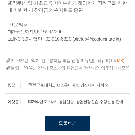
④직무(창업)기초교육 미이수자가 해당학기 장려금을 기한
내 미반환 시 장려금 계속지원도 중단
10.문의처
□한국장학재단: 1599-2290
□LINC 3.0사업단 : 02-910-6320 (startup@kookmin.ac.kr)
2. 2024년 2학기 신규장학생 학생 신청 매뉴얼(ppt).pdf
(1.5
MB
)
붙임1. 2024년 2학기 중소기업 취업연계 장학사업 업무처리기준(안).h
윗글
2024 국민대학교 캡스톤디자인 경진대회 개최 안내
아랫글
2024학년도 2학기 창업실습, 창업현장실습 수강신청 안내
목록보기