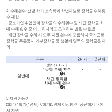
4. 수혜횟수: 선발 학기 소속학과 학년제별로 장학금 수혜횟
수 제한
-중소기업 취업연계 장학금의 수헤횟수 및 재단 장학금 최
대 수혜 횟수 중 어느 하나라도 초과하여 받을 수 없음
-재단 장학금 수혜 시 모두 지원 횟수에 포함하나 국가근로
장학금-푸른등대 기부장학금 등 생활비 명목의 장학금은 제
외
구분
2
년제
3
년제
희망사다리
-
-
1
유형 수혜 횟수
(
❶
)
일반대
재단 장학금
최대 수혜 횟수
(
❷
)
5.지원 가능기
□최대4학기(4년제), 6학기(5년제 이상)까지 정규학기 내에
서 지원