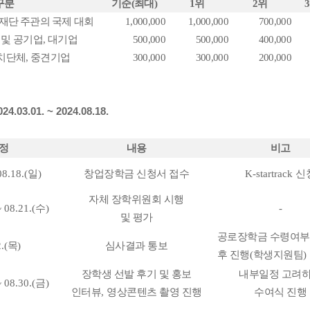
구분
기준
(
최대
)
1
위
2
위
3
 재단 주관의 국제 대회
1,000,000
1,000,000
700,000
 및 공기업
,
대기업
500,000
500,000
400,000
치단체
,
중견기업
300,000
300,000
200,000
03.01. ~ 2024.08.18.
정
내용
비고
08.18.(
일
)
창업장학금 신청서 접수
K-startrack
신
자체 장학위원회 시행
~ 08.21.(
수
)
-
및 평가
공로장학금 수령여부
.(
목
)
심사결과 통보
후 진행
(
학생지원팀
)
장학생 선발 후기 및 홍보
내부일정 고려
~ 08.30.(
금
)
인터뷰
,
영상콘텐츠 촬영 진행
수여식 진행